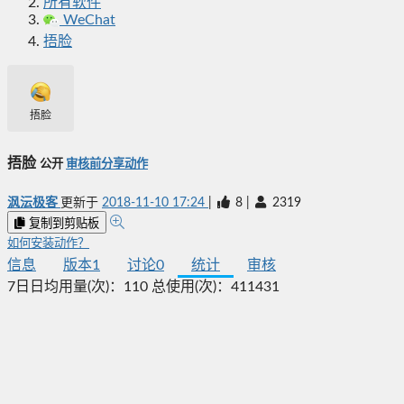
所有软件
WeChat
捂脸
捂脸
捂脸
公开
审核前分享动作
沨沄极客
更新于
2018-11-10 17:24
|
8
|
2319
复制到剪贴板
如何安装动作？
信息
版本
1
讨论
0
统计
审核
7日日均用量(次)：
110
总使用(次)：
411431