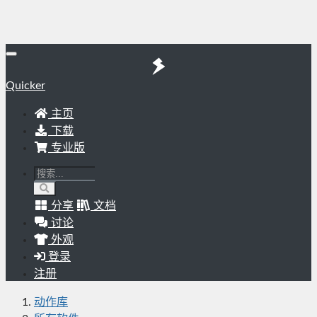
Quicker
主页
下载
专业版
分享
文档
讨论
外观
登录
注册
动作库