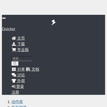
Quicker
主页
下载
专业版
分享
文档
讨论
外观
登录
注册
动作库