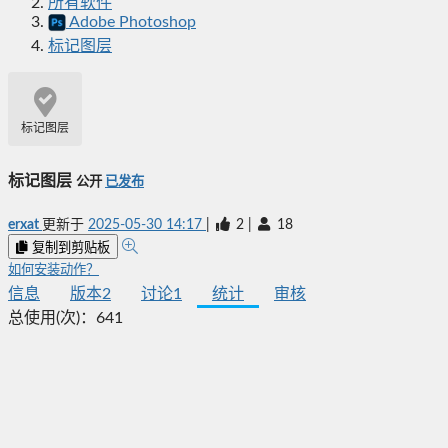
所有软件
Adobe Photoshop
标记图层
标记图层
标记图层
公开
已发布
erxat
更新于
2025-05-30 14:17
|
2
|
18
复制到剪贴板
如何安装动作？
信息
版本
2
讨论
1
统计
审核
总使用(次)：
641