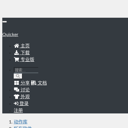
Quicker
主页
下载
专业版
分享
文档
讨论
外观
登录
注册
动作库