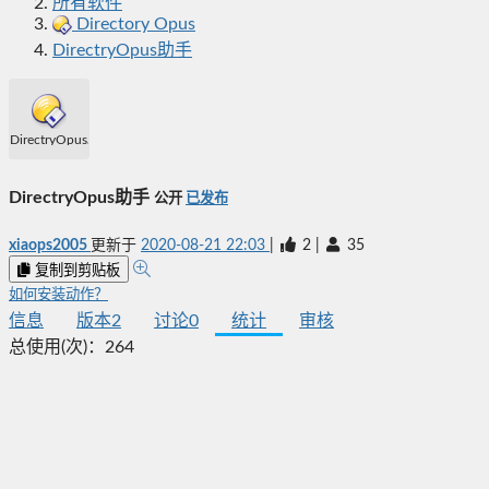
所有软件
Directory Opus
DirectryOpus助手
DirectryOpus助手
DirectryOpus助手
公开
已发布
xiaops2005
更新于
2020-08-21 22:03
|
2
|
35
复制到剪贴板
如何安装动作？
信息
版本
2
讨论
0
统计
审核
总使用(次)：
264