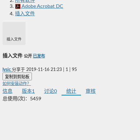
所有软件
Adobe Acrobat DC
插入文件
插入文件
插入文件
公开
已发布
lysic
分享于
2019-11-16 21:23
|
1
|
95
复制到剪贴板
如何安装动作？
信息
版本
1
讨论
0
统计
审核
总使用(次)：
5459