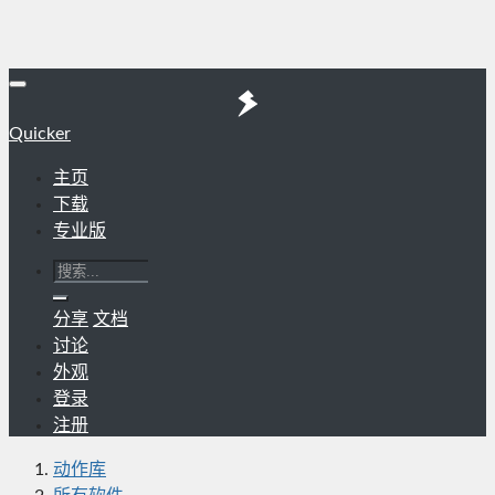
Quicker
主页
下载
专业版
分享
文档
讨论
外观
登录
注册
动作库