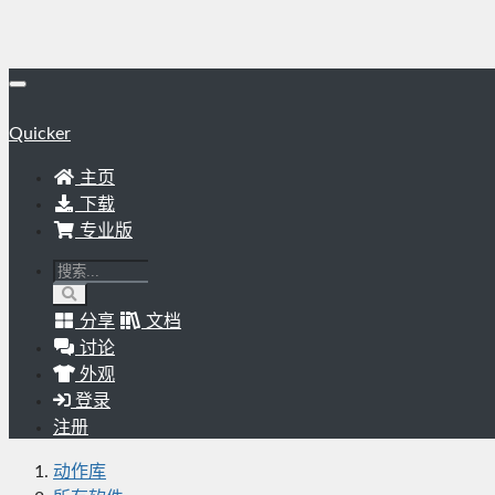
Quicker
主页
下载
专业版
分享
文档
讨论
外观
登录
注册
动作库