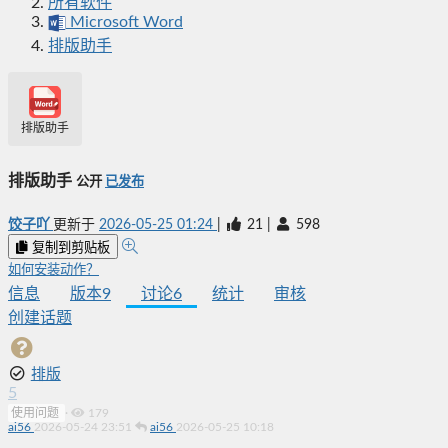
所有软件
Microsoft Word
排版助手
排版助手
排版助手
公开
已发布
饺子吖
更新于
2026-05-25 01:24
|
21
|
598
复制到剪贴板
如何安装动作？
信息
版本
9
讨论
6
统计
审核
创建话题
排版
5
使用问题
·
179
ai56
2026-05-24 23:51
ai56
2026-05-25 10:18