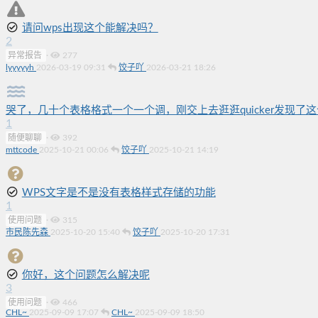
请问wps出现这个能解决吗？
2
异常报告
·
277
lyyyyyh
2026-03-19 09:31
饺子吖
2026-03-21 18:26
哭了，几十个表格格式一个一个调，刚交上去逛逛quicker发现了
1
随便聊聊
·
392
mttcode
2025-10-21 00:06
饺子吖
2025-10-21 14:19
WPS文字是不是没有表格样式存储的功能
1
使用问题
·
315
市民陈先森
2025-10-20 15:40
饺子吖
2025-10-20 17:31
你好，这个问题怎么解决呢
3
使用问题
·
466
CHL~
2025-09-09 17:07
CHL~
2025-09-09 18:50