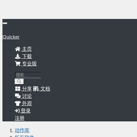
Quicker
主页
下载
专业版
分享
文档
讨论
外观
登录
注册
动作库