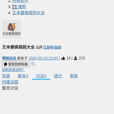
所有软件
通用
文本替换规则大全
文本替换规则大全
文本替换规则大全
公开
已发布(自动)
咿呀杀杀
更新于
2025-05-23 21:01
|
14
|
272
复制到剪贴板
如何安装动作？
信息
版本
5
讨论
0
统计
审核
创建话题
暂无讨论