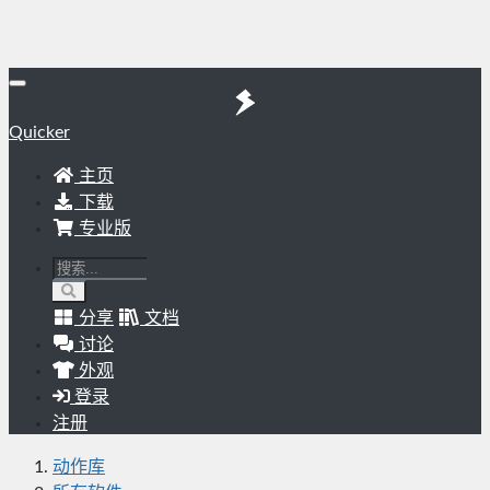
Quicker
主页
下载
专业版
分享
文档
讨论
外观
登录
注册
动作库