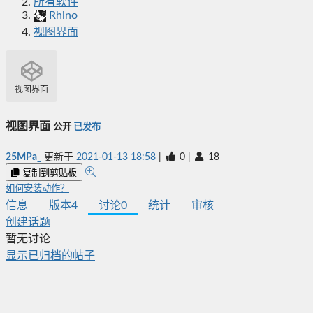
所有软件
Rhino
视图界面
视图界面
视图界面
公开
已发布
25MPa_
更新于
2021-01-13 18:58
|
0
|
18
复制到剪贴板
如何安装动作？
信息
版本
4
讨论
0
统计
审核
创建话题
暂无讨论
显示已归档的帖子