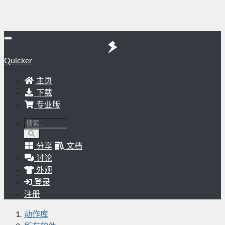
Quicker
主页
下载
专业版
分享
文档
讨论
外观
登录
注册
动作库