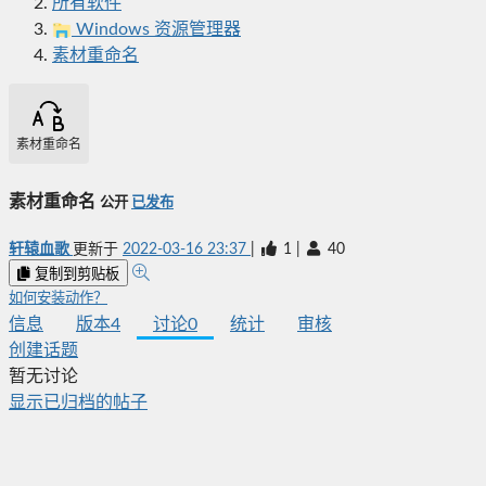
所有软件
Windows 资源管理器
素材重命名
素材重命名
素材重命名
公开
已发布
轩辕血歌
更新于
2022-03-16 23:37
|
1
|
40
复制到剪贴板
如何安装动作？
信息
版本
4
讨论
0
统计
审核
创建话题
暂无讨论
显示已归档的帖子