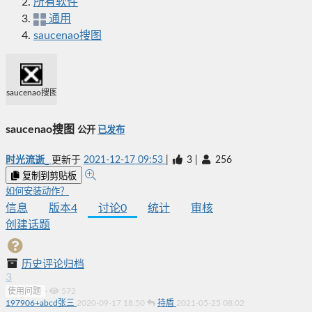
所有软件
通用
saucenao搜图
saucenao搜图
saucenao搜图
公开
已发布
时光流逝_
更新于
2021-12-17 09:53
|
3
|
256
复制到剪贴板
如何安装动作？
信息
版本
4
讨论
0
统计
审核
创建话题
历史评论归档
3
使用问题
·
572
197906+abcd张三
2020-09-17 18:50
持盾
2021-05-25 08:02