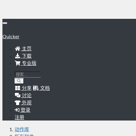
Quicker
主页
下载
专业版
分享
文档
讨论
外观
登录
注册
动作库