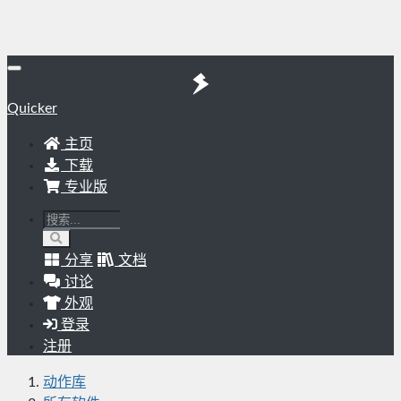
Quicker
主页
下载
专业版
分享
文档
讨论
外观
登录
注册
动作库