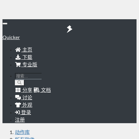
Quicker
主页
下载
专业版
分享
文档
讨论
外观
登录
注册
动作库