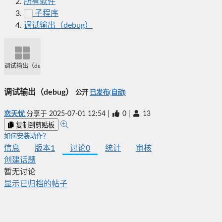
所有软件
子程序
调试输出（debug）
调试输出（debug）
调试输出（debug）
公开
已发布(自动)
恋天忧
分享于
2025-07-01 12:54
|
0
|
13
复制到剪贴板
如何安装动作？
信息
版本
1
讨论
0
统计
审核
创建话题
暂无讨论
显示已归档的帖子