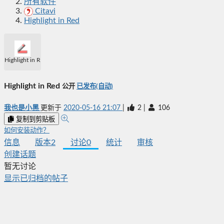
所有软件
Citavi
Highlight in Red
Highlight in Red
Highlight in Red
公开
已发布(自动)
我也是小黑
更新于
2020-05-16 21:07
|
2
|
106
复制到剪贴板
如何安装动作？
信息
版本
2
讨论
0
统计
审核
创建话题
暂无讨论
显示已归档的帖子