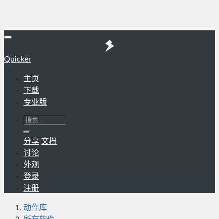
Quicker
主页
下载
专业版
分享
文档
讨论
外观
登录
注册
动作库