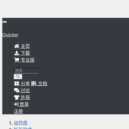
Quicker
主页
下载
专业版
分享
文档
讨论
外观
登录
注册
动作库