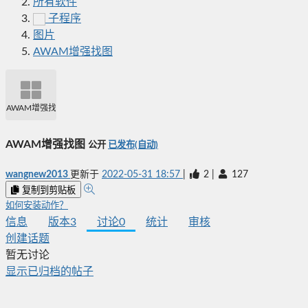
所有软件
子程序
图片
AWAM增强找图
AWAM增强找图
AWAM增强找图
公开
已发布(自动)
wangnew2013
更新于
2022-05-31 18:57
|
2
|
127
复制到剪贴板
如何安装动作？
信息
版本
3
讨论
0
统计
审核
创建话题
暂无讨论
显示已归档的帖子