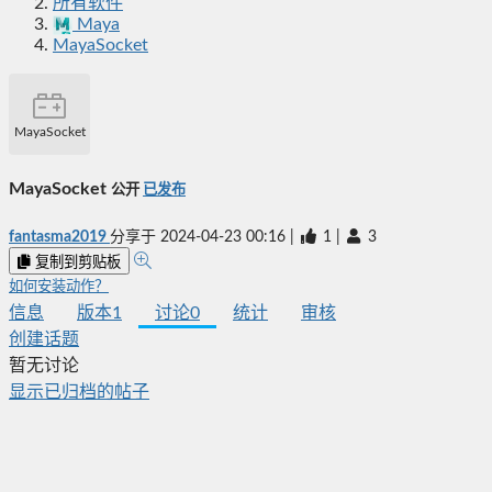
所有软件
Maya
MayaSocket
MayaSocket
MayaSocket
公开
已发布
fantasma2019
分享于
2024-04-23 00:16
|
1
|
3
复制到剪贴板
如何安装动作？
信息
版本
1
讨论
0
统计
审核
创建话题
暂无讨论
显示已归档的帖子