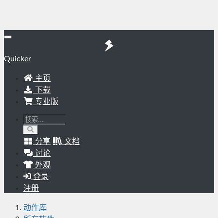
Quicker
主页
下载
专业版
分享
文档
讨论
外观
登录
注册
动作库