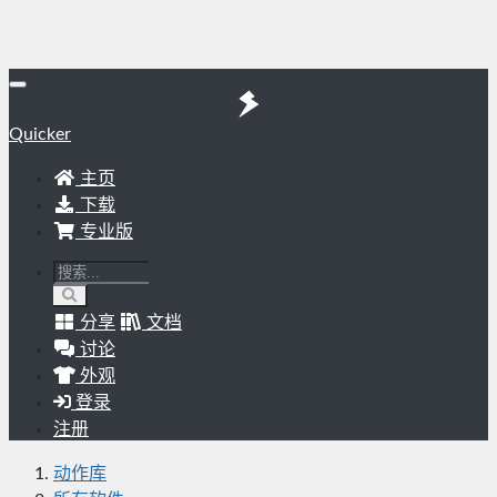
Quicker
主页
下载
专业版
分享
文档
讨论
外观
登录
注册
动作库