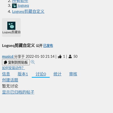
所有软件
logseq
Logseq剪藏自定义
Logseq剪藏自定义
Logseq剪藏自定义
公开
已发布
musicd
分享于
2022-01-10 21:14
|
1
|
50
复制到剪贴板
如何安装动作？
信息
版本
1
讨论
0
统计
审核
创建话题
暂无讨论
显示已归档的帖子