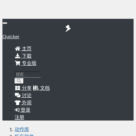
Quicker
主页
下载
专业版
分享
文档
讨论
外观
登录
注册
动作库