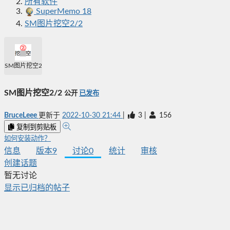
所有软件
SuperMemo 18
SM图片挖空2/2
SM图片挖空2/2
SM图片挖空2/2
公开
已发布
BruceLeee
更新于
2022-10-30 21:44
|
3
|
156
复制到剪贴板
如何安装动作？
信息
版本
9
讨论
0
统计
审核
创建话题
暂无讨论
显示已归档的帖子