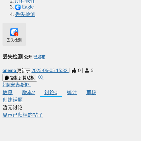
所有软件
Eagle
丢失检测
丢失检测
丢失检测
公开
已发布
onemo
更新于
2025-06-05 15:32
|
0
|
5
复制到剪贴板
如何安装动作？
信息
版本
2
讨论
0
统计
审核
创建话题
暂无讨论
显示已归档的帖子