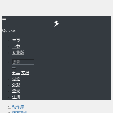
Quicker
主页
下载
专业版
分享
文档
讨论
外观
登录
注册
动作库