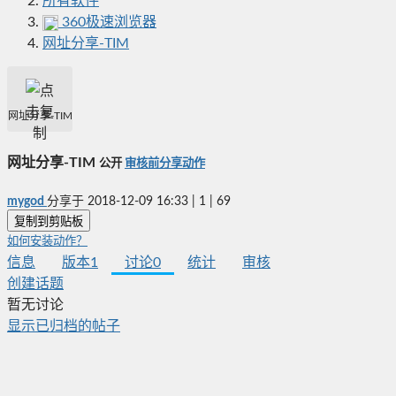
所有软件
360极速浏览器
网址分享-TIM
网址分享-TIM
网址分享-TIM
公开
审核前分享动作
mygod
分享于
2018-12-09 16:33
|
1
|
69
复制到剪贴板
如何安装动作？
信息
版本
1
讨论
0
统计
审核
创建话题
暂无讨论
显示已归档的帖子