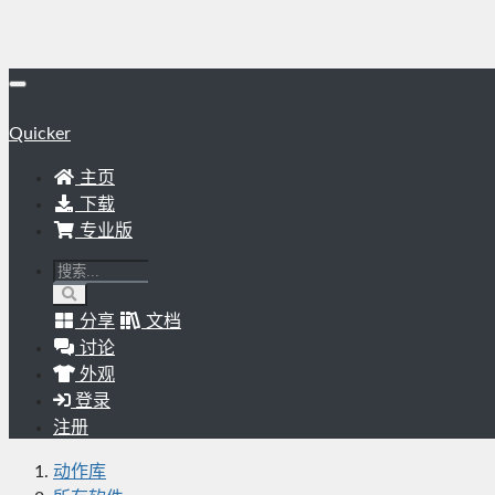
Quicker
主页
下载
专业版
分享
文档
讨论
外观
登录
注册
动作库