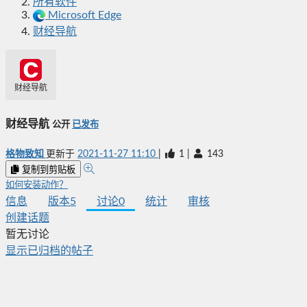
所有软件
Microsoft Edge
财经导航
财经导航
财经导航
公开
已发布
格物致知
更新于
2021-11-27 11:10
|
1
|
143
复制到剪贴板
如何安装动作？
信息
版本
5
讨论
0
统计
审核
创建话题
暂无讨论
显示已归档的帖子