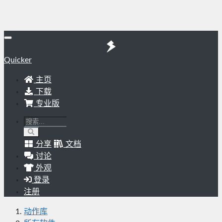
Quicker
主页
下载
专业版
分享
文档
讨论
外观
登录
注册
动作库