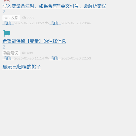
写入变量备注时，如果含有""英文引号，会解析错误
2
BUG反馈
·
368
『扪』
2025-06-22 08:59
『扪』
2025-06-23 20:46
希望能保留【变量】的注释信息
2
功能建议
·
409
『扪』
2025-05-20 11:14
『扪』
2025-05-20 22:53
显示已归档的帖子