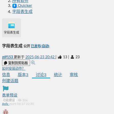
所有软件
Quicker
字段表生成
字段表生成
字段表生成
公开
已发布(自动)
zdf153
更新于
2025-06-23 20:42
|
13
|
23
复制到剪贴板
如何安装动作？
信息
版本
3
讨论
3
统计
审核
创建话题
表单预设
功能建议
·
306
Anlv
2025-08-27 22:30