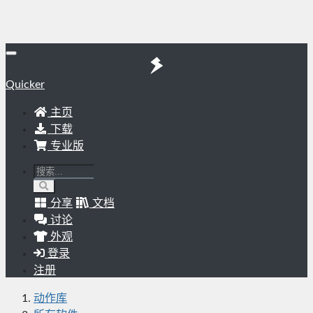
Quicker
主页
下载
专业版
分享
文档
讨论
外观
登录
注册
动作库