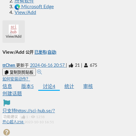
所有软件
Microsoft Edge
View/Add
View/Add
View/Add
公开
已发布(自动)
ttChen
更新于
2024-06-16 20:57
|
21
|
675
复制到剪贴板
如何安装动作？
信息
版本
5
讨论
4
统计
审核
创建话题
只支持https://sci-hub.se/?
功能建议
·
1
·
1258
开心超人258
2023-10-10 16:51