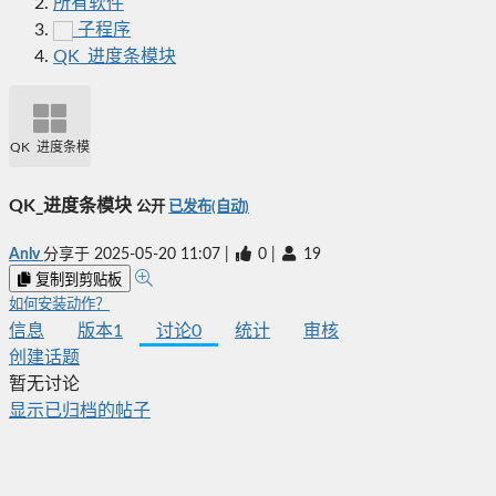
所有软件
子程序
QK_进度条模块
QK_进度条模块
QK_进度条模块
公开
已发布(自动)
Anlv
分享于
2025-05-20 11:07
|
0
|
19
复制到剪贴板
如何安装动作？
信息
版本
1
讨论
0
统计
审核
创建话题
暂无讨论
显示已归档的帖子