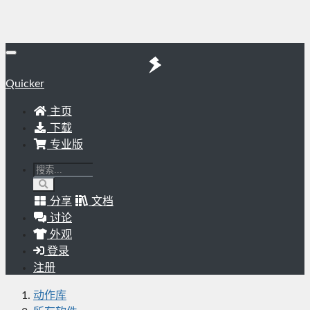
Quicker
主页
下载
专业版
分享
文档
讨论
外观
登录
注册
动作库