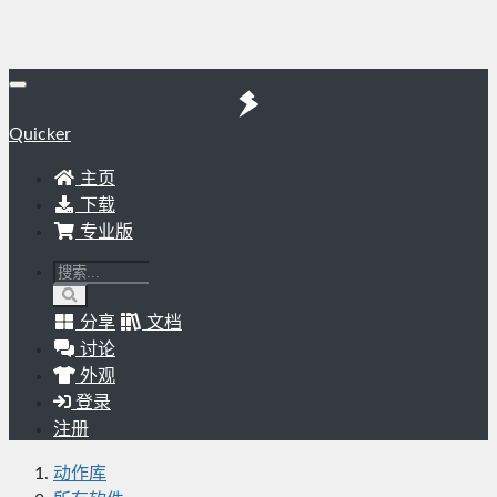
Quicker
主页
下载
专业版
分享
文档
讨论
外观
登录
注册
动作库