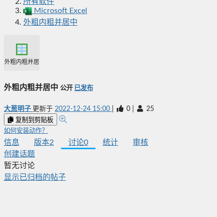
所有软件
Microsoft Excel
外粗内粗并居中
外粗内粗并居中
外粗内粗并居中
公开
已发布
大葱明子
更新于
2022-12-24 15:00
|
0
|
25
复制到剪贴板
如何安装动作？
信息
版本
2
讨论
0
统计
审核
创建话题
暂无讨论
显示已归档的帖子