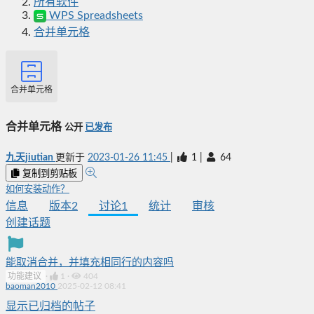
所有软件
WPS Spreadsheets
合并单元格
合并单元格
合并单元格
公开
已发布
九天jiutian
更新于
2023-01-26 11:45
|
1
|
64
复制到剪贴板
如何安装动作？
信息
版本
2
讨论
1
统计
审核
创建话题
能取消合并，并填充相同行的内容吗
功能建议
·
1
·
404
baoman2010
2025-02-12 08:41
显示已归档的帖子