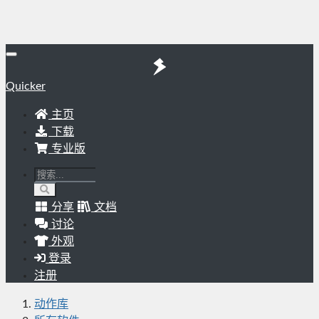
Quicker
主页
下载
专业版
分享
文档
讨论
外观
登录
注册
动作库