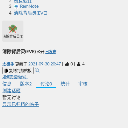
所有软件
RemNote
清除背后灵(EVE)
清除背后灵(EVE)
清除背后灵(EVE)
公开
已发布
太极手
更新于
2021-09-30 20:47
|
0
|
4
复制到剪贴板
如何安装动作？
信息
版本
2
讨论
0
统计
审核
创建话题
暂无讨论
显示已归档的帖子