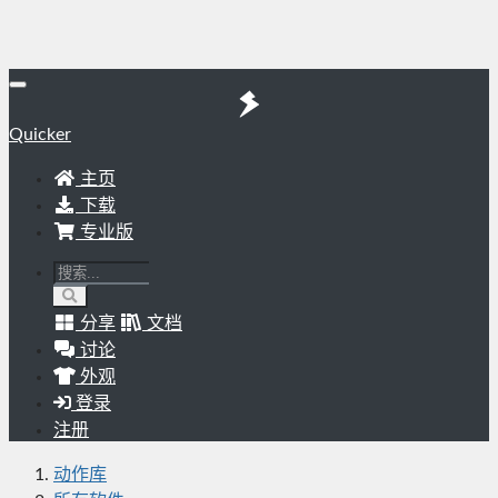
Quicker
主页
下载
专业版
分享
文档
讨论
外观
登录
注册
动作库