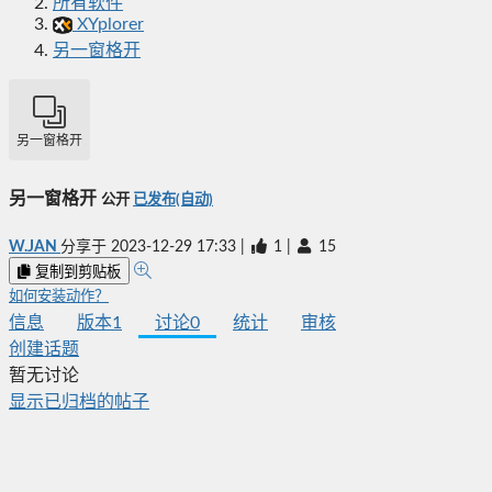
所有软件
XYplorer
另一窗格开
另一窗格开
另一窗格开
公开
已发布(自动)
W.JAN
分享于
2023-12-29 17:33
|
1
|
15
复制到剪贴板
如何安装动作？
信息
版本
1
讨论
0
统计
审核
创建话题
暂无讨论
显示已归档的帖子