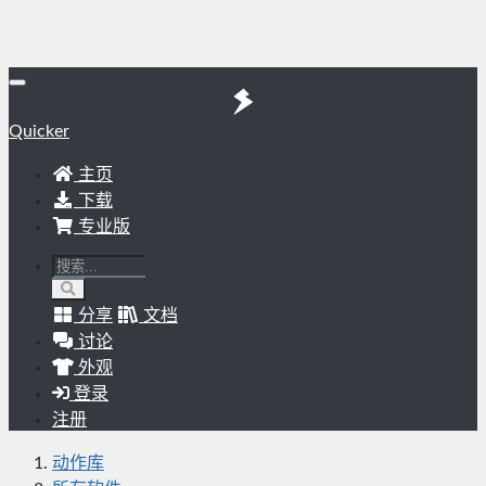
Quicker
主页
下载
专业版
分享
文档
讨论
外观
登录
注册
动作库