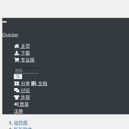
Quicker
主页
下载
专业版
分享
文档
讨论
外观
登录
注册
动作库