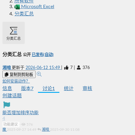
所有软件
Microsoft Excel
分类汇总
分类汇总
分类汇总
公开
已发布(自动)
湘喑
更新于
2026-06-12 15:49
|
7
|
376
复制到剪贴板
如何安装动作？
信息
版本
7
讨论
1
统计
审核
创建话题
能否增加排序功能
4
功能建议
·
576
魔
2025-09-27 14:49
湘喑
2025-09-30 11:08