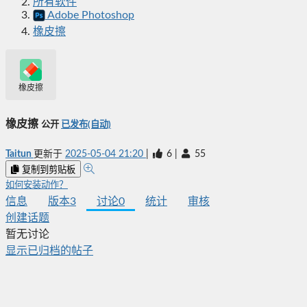
所有软件
Adobe Photoshop
橡皮擦
橡皮擦
橡皮擦
公开
已发布(自动)
Taitun
更新于
2025-05-04 21:20
|
6
|
55
复制到剪贴板
如何安装动作？
信息
版本
3
讨论
0
统计
审核
创建话题
暂无讨论
显示已归档的帖子