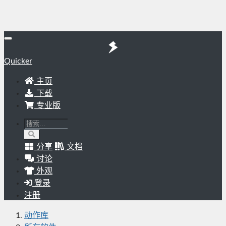
Quicker
主页
下载
专业版
分享
文档
讨论
外观
登录
注册
动作库