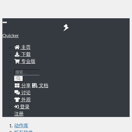
Quicker
主页
下载
专业版
分享
文档
讨论
外观
登录
注册
动作库