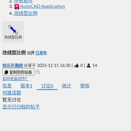
所有软件
AutoCAD Application
改线型比例
改线型比例
改线型比例
公开
已发布
快乐在围绕
分享于
2023-12-15 16:30
|
0
|
14
复制到剪贴板
如何安装动作？
信息
版本
1
讨论
0
统计
审核
创建话题
暂无讨论
显示已归档的帖子