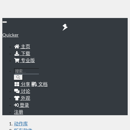
Quicker
主页
下载
专业版
分享
文档
讨论
外观
登录
注册
动作库