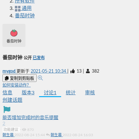
所有软件
通用
番茄时钟
番茄时钟
番茄时钟
公开
已发布
mygod
更新于
2021-05-21 10:34
|
13
|
382
复制到剪贴板
如何安装动作？
信息
版本
3
讨论
1
统计
审核
创建话题
能否增加完成时的音乐提醒
2
功能建议
·
870
朝生暮
2022-08-24 15:44
朝生暮
2022-08-24 16:03