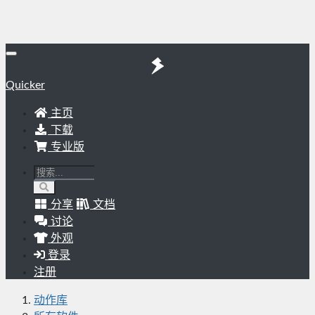
Quicker
主页
下载
专业版
分享
文档
讨论
外观
登录
注册
动作库