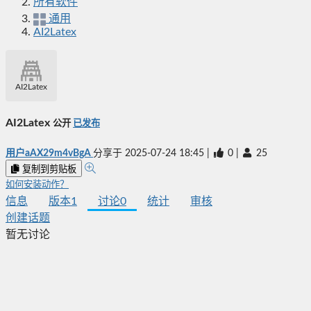
所有软件
通用
AI2Latex
AI2Latex
AI2Latex
公开
已发布
用户aAX29m4vBgA
分享于
2025-07-24 18:45
|
0
|
25
复制到剪贴板
如何安装动作？
信息
版本
1
讨论
0
统计
审核
创建话题
暂无讨论