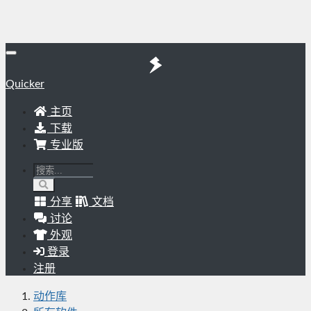
Quicker
主页
下载
专业版
分享
文档
讨论
外观
登录
注册
动作库