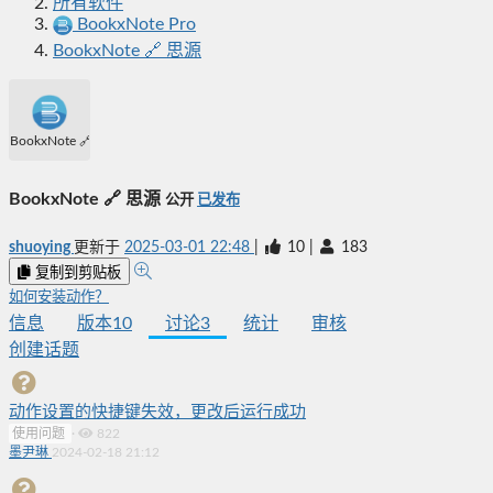
所有软件
BookxNote Pro
BookxNote 🔗 思源
BookxNote 🔗 思源
BookxNote 🔗 思源
公开
已发布
shuoying
更新于
2025-03-01 22:48
|
10
|
183
复制到剪贴板
如何安装动作？
信息
版本
10
讨论
3
统计
审核
创建话题
动作设置的快捷键失效，更改后运行成功
使用问题
·
822
墨尹琳
2024-02-18 21:12