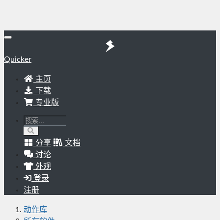
Quicker
主页
下载
专业版
分享
文档
讨论
外观
登录
注册
动作库