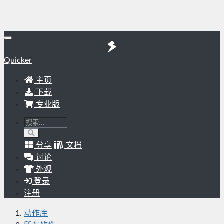
Quicker
主页
下载
专业版
分享
文档
讨论
外观
登录
注册
动作库