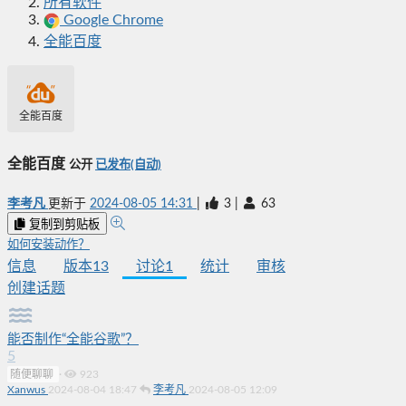
所有软件
Google Chrome
全能百度
全能百度
全能百度
公开
已发布(自动)
李考凡
更新于
2024-08-05 14:31
|
3
|
63
复制到剪贴板
如何安装动作？
信息
版本
13
讨论
1
统计
审核
创建话题
能否制作“全能谷歌”？
5
随便聊聊
·
923
Xanwus
2024-08-04 18:47
李考凡
2024-08-05 12:09