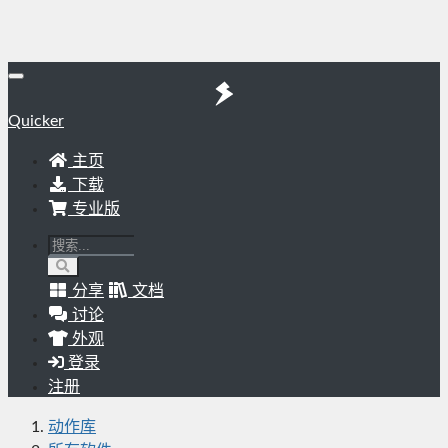
Quicker
主页
下载
专业版
分享
文档
讨论
外观
登录
注册
动作库