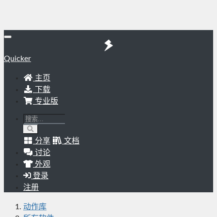
Quicker
主页
下载
专业版
分享
文档
讨论
外观
登录
注册
动作库