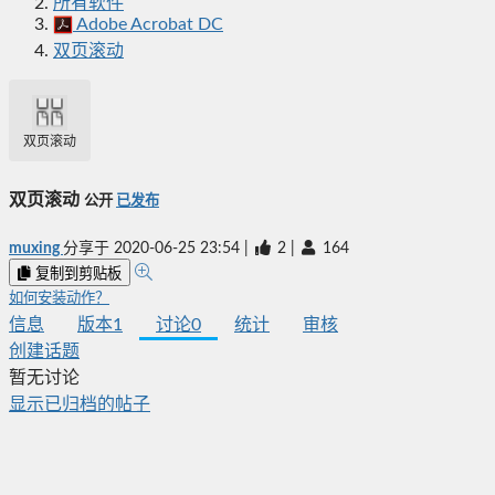
所有软件
Adobe Acrobat DC
双页滚动
双页滚动
双页滚动
公开
已发布
muxing
分享于
2020-06-25 23:54
|
2
|
164
复制到剪贴板
如何安装动作？
信息
版本
1
讨论
0
统计
审核
创建话题
暂无讨论
显示已归档的帖子