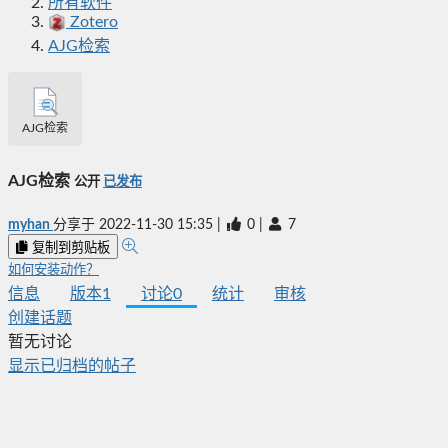
所有软件
Zotero
AJG检索
AJG检索
AJG检索
公开
已发布
myhan
分享于
2022-11-30 15:35
|
0
|
7
复制到剪贴板
如何安装动作？
信息
版本
1
讨论
0
统计
审核
创建话题
暂无讨论
显示已归档的帖子