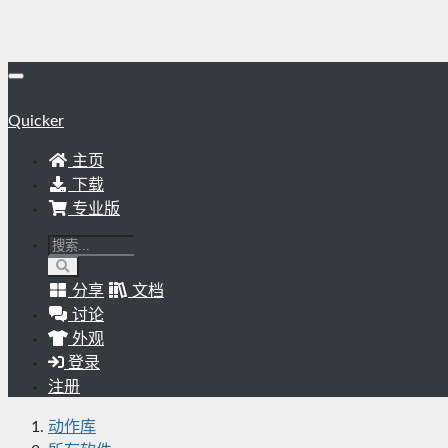
Quicker
主页
下载
专业版
分享
文档
讨论
外观
登录
注册
动作库