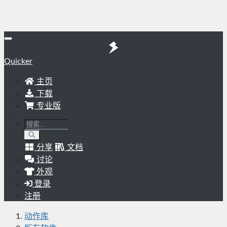
Quicker
主页
下载
专业版
分享
文档
讨论
外观
登录
注册
动作库