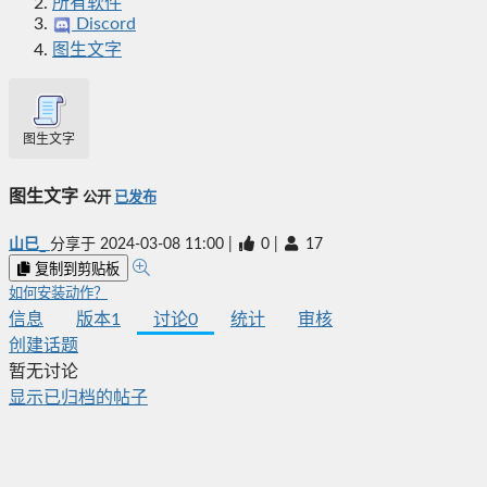
所有软件
Discord
图生文字
图生文字
图生文字
公开
已发布
山巳_
分享于
2024-03-08 11:00
|
0
|
17
复制到剪贴板
如何安装动作？
信息
版本
1
讨论
0
统计
审核
创建话题
暂无讨论
显示已归档的帖子