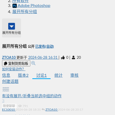
所有软件
Adobe Photoshop
展开所有分组
展开所有分组
展开所有分组
公开
已发布(自动)
ZTOA10
更新于
2024-06-28 16:31
|
0
|
20
复制到剪贴板
如何安装动作？
信息
版本
2
讨论
1
统计
审核
创建话题
有没有展开/折叠当前选中组的动作
3
随便聊聊
·
791
EC10010
2024-06-28 18:31
ZTOA10
2024-06-28 20:17