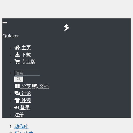
Quicker
主页
下载
专业版
分享
文档
讨论
外观
登录
注册
动作库