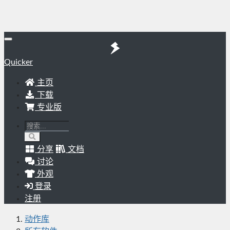
Quicker
主页
下载
专业版
分享
文档
讨论
外观
登录
注册
动作库