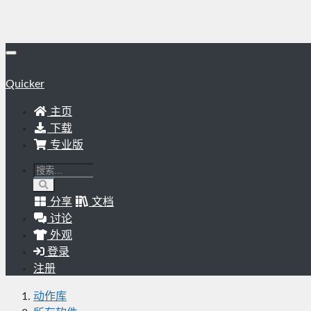
Quicker
主页
下载
专业版
分享
文档
讨论
外观
登录
注册
动作库