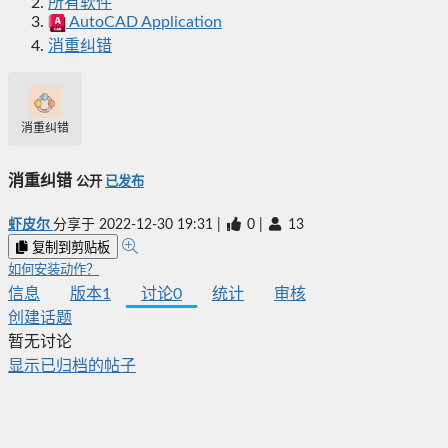
所有软件
AutoCAD Application
消重纠错
消重纠错
消重纠错
公开
已发布
虾皮尔
分享于
2022-12-30 19:31
|
0
|
13
复制到剪贴板
如何安装动作？
信息
版本
1
讨论
0
统计
审核
创建话题
暂无讨论
显示已归档的帖子