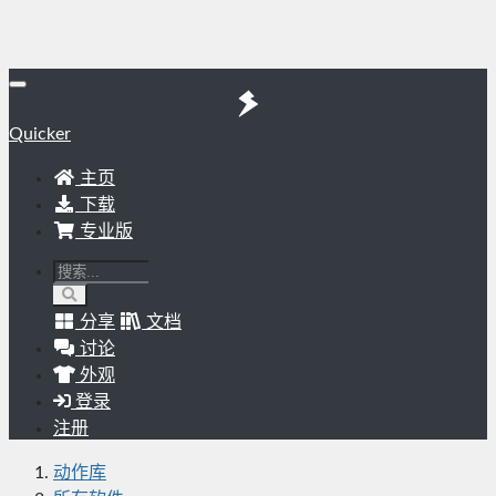
Quicker
主页
下载
专业版
分享
文档
讨论
外观
登录
注册
动作库