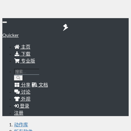
Quicker
主页
下载
专业版
分享
文档
讨论
外观
登录
注册
动作库