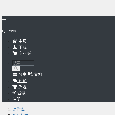
Quicker
主页
下载
专业版
分享
文档
讨论
外观
登录
注册
动作库