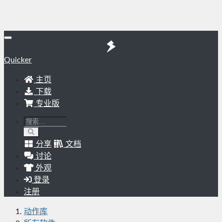
Quicker
主页
下载
专业版
分享
文档
讨论
外观
登录
注册
动作库