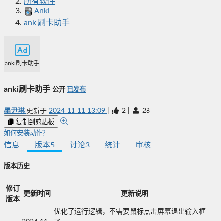
所有软件
Anki
anki刷卡助手
anki刷卡助手
anki刷卡助手
公开
已发布
墨尹琳
更新于
2024-11-11 13:09
|
2
|
28
复制到剪贴板
如何安装动作？
信息
版本
5
讨论
3
统计
审核
版本历史
修订
更新时间
更新说明
版本
优化了运行逻辑，不需要鼠标点击屏幕退出输入框