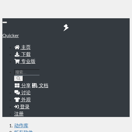
Quicker
主页
下载
专业版
分享
文档
讨论
外观
登录
注册
动作库