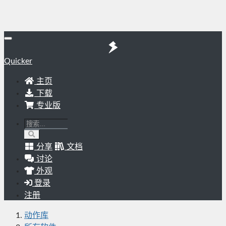
Quicker
主页
下载
专业版
分享
文档
讨论
外观
登录
注册
动作库