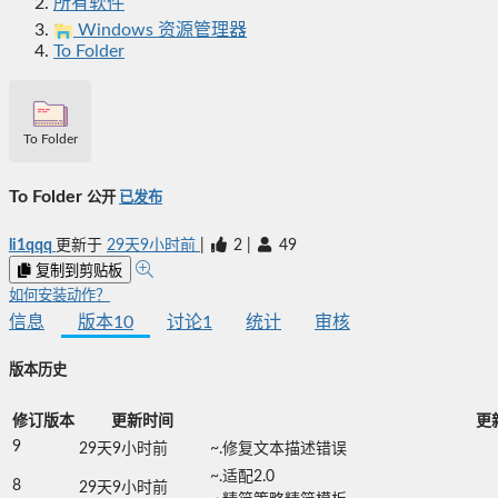
所有软件
Windows 资源管理器
To Folder
To Folder
To Folder
公开
已发布
li1qqq
更新于
29天9小时前
|
2
|
49
复制到剪贴板
如何安装动作？
信息
版本
10
讨论
1
统计
审核
版本历史
修订版本
更新时间
更
9
29天9小时前
~.修复文本描述错误
~.适配2.0

8
29天9小时前