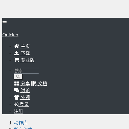
Quicker
主页
下载
专业版
分享
文档
讨论
外观
登录
注册
动作库