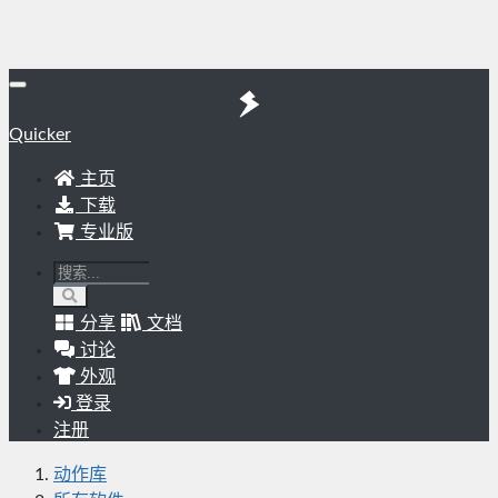
Quicker
主页
下载
专业版
分享
文档
讨论
外观
登录
注册
动作库